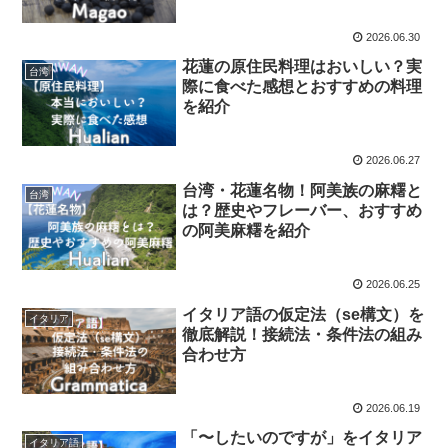
2026.06.30
花蓮の原住民料理はおいしい？実
台湾
際に食べた感想とおすすめの料理
を紹介
2026.06.27
台湾・花蓮名物！阿美族の麻糬と
台湾
は？歴史やフレーバー、おすすめ
の阿美麻糬を紹介
2026.06.25
イタリア語の仮定法（se構文）を
イタリア
徹底解説！接続法・条件法の組み
合わせ方
2026.06.19
「〜したいのですが」をイタリア
イタリア語