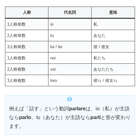
人称
代名詞
意味
1人称単数
io
私
2人称単数
tu
あなた
3人称単数
lui / lei
彼 / 彼女
1人称複数
noi
私たち
2人称複数
voi
あなたたち
3人称複数
loro
彼ら / 彼女ら
例えば「話す」という動詞
parlare
は、io（私）が主語
なら
parlo
、tu（あなた）が主語なら
parli
と形が変わり
ます。