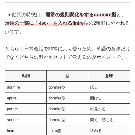
-ire動詞の特徴は、
通常の規則変化をするdormire型
と、
活用の一部に「-isc-」を入れるfinire型
の2種類に分かれる
点です。
どちらも日常会話で非常によく使うため、単語の意味だけ
でなくどちらの型かもセットで覚えるのがポイントです。
動詞
型
意味
dormire
dormire型
眠る
aprire
dormire型
開ける
partire
dormire型
出発する
sentire
dormire型
聞く・感じる
finire
finire型
終わる