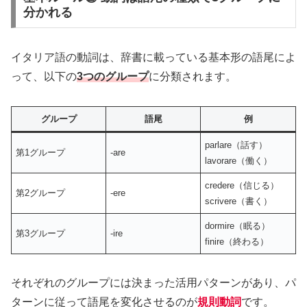
分かれる
イタリア語の動詞は、辞書に載っている基本形の語尾によ
って、以下の
3つのグループ
に分類されます。
グループ
語尾
例
parlare（話す）
第1グループ
-are
lavorare（働く）
credere（信じる）
第2グループ
-ere
scrivere（書く）
dormire（眠る）
第3グループ
-ire
finire（終わる）
それぞれのグループには決まった活用パターンがあり、パ
ターンに従って語尾を変化させるのが
規則動詞
です。