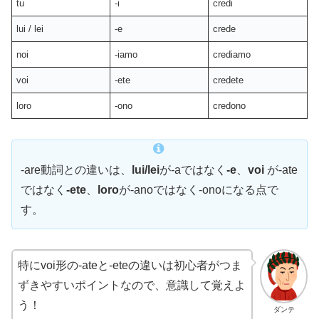
tu
-i
credi
lui / lei
-e
crede
noi
-iamo
crediamo
voi
-ete
credete
loro
-ono
credono
-are動詞との違いは、
lui/lei
が-aではなく
-e
、
voi
が-ate
ではなく
-ete
、
loro
が-anoではなく-onoになる点で
す。
特にvoi形の-ateと-eteの違いは初心者がつま
ずきやすいポイントなので、意識して覚えよ
う！
ダンテ