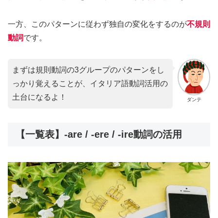
一方、このパターンに従わず独自の変化をするのが
不規則
動詞
です。
まずは規則動詞の3グループのパターンをし
っかり覚えることが、イタリア語動詞活用の
土台になるよ！
ダンテ
【一覧表】-are / -ere / -ire動詞の活用