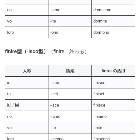
noi
-iamo
dormiamo
voi
-ite
dormite
loro
-ono
dormono
finire型（-isco型）
（finire：終わる）
人称
語尾
finire の活用
io
-isco
finisco
tu
-isci
finisci
lui / lei
-isce
finisce
noi
-iamo
finiamo
voi
-ite
finite
loro
-iscono
finiscono