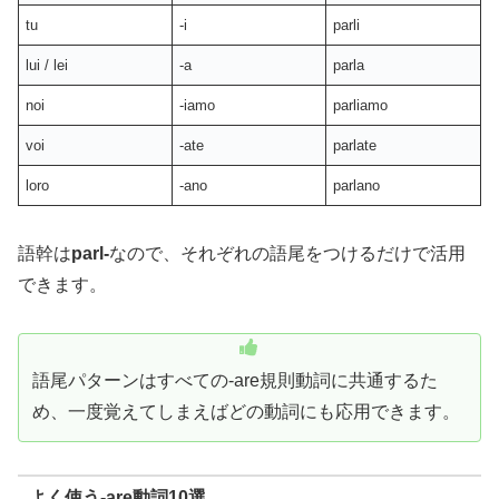
tu
-i
parli
lui / lei
-a
parla
noi
-iamo
parliamo
voi
-ate
parlate
loro
-ano
parlano
語幹は
parl-
なので、それぞれの語尾をつけるだけで活用
できます。
語尾パターンはすべての-are規則動詞に共通するた
め、一度覚えてしまえばどの動詞にも応用できます。
よく使う-are動詞10選