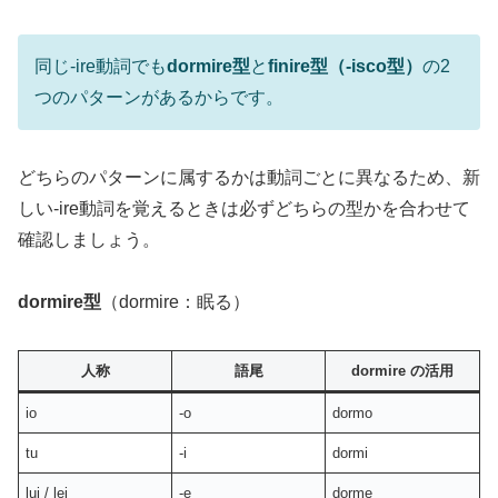
同じ-ire動詞でも
dormire型
と
finire型（-isco型）
の2
つのパターンがあるからです。
どちらのパターンに属するかは動詞ごとに異なるため、新
しい-ire動詞を覚えるときは必ずどちらの型かを合わせて
確認しましょう。
dormire型
（dormire：眠る）
人称
語尾
dormire の活用
io
-o
dormo
tu
-i
dormi
lui / lei
-e
dorme