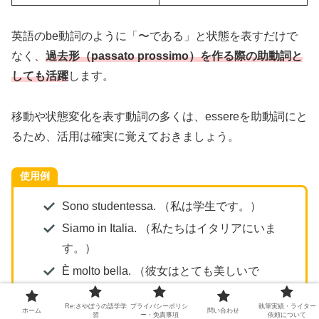
英語のbe動詞のように「〜である」と状態を表すだけで
なく、
過去形（passato prossimo）を作る際の助動詞と
しても活躍
します。
移動や状態変化を表す動詞の多くは、essereを助動詞にと
るため、活用は確実に覚えておきましょう。
使用例
Sono studentessa. （私は学生です。）
Siamo in Italia. （私たちはイタリアにいま
す。）
È molto bella. （彼女はとても美しいで
す。）
Re:さやぼうの語学学
プライバシーポリシ
執筆実績・ライター
ホーム
問い合わせ
習
ー・免責事項
依頼について